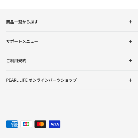
商品一覧から探す
圧力鍋
サポートメニュー
調理用品
卓上用品
初めての方へ
ご利用規約
ボトル（水筒）
会員登録について
ランチグッズ
お支払い方法について
返品交換について
PEARL LIFE オンラインパーツショップ
配送・送料について
プライバシーポリシー
ご注文・商品に関するご質問
特定商取引法に基づく表記
●営業時間：月曜～金曜9:00～12:00、13:00～17:00
※土曜・日曜・祝日・弊社臨時休業日を除く
お問い合わせ
※ご注文やお問い合わせは随時受け付けておりますが、
対応やご返答につきましては、営業時間のみとさせてい
ただきます。