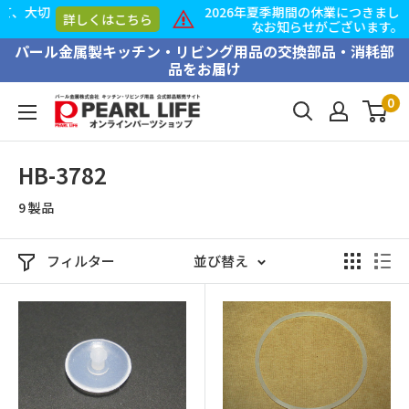
2026年夏季期間の休業につきまして、大切
ちら
詳しくはこち
なお知らせがございます。
コ
パール金属製キッチン・リビング用品の交換部品・消耗部
品をお届け
ン
テ
0
PEARL
ン
LIFE
ツ
オ
HB-3782
に
ン
ス
9 製品
ラ
キ
イ
ッ
ン
フィルター
並び替え
プ
パ
す
ー
る
ツ
シ
ョ