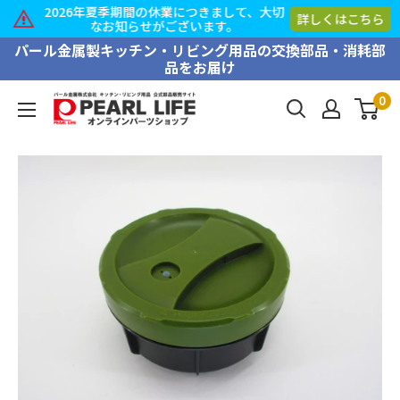
2026年夏季期間の休業につきまして、大切
詳しくはこちら
なお知らせがございます。
コ
パール金属製キッチン・リビング用品の交換部品・消耗部
品をお届け
ン
テ
0
PEARL
ン
LIFE
ツ
オ
に
ン
ス
ラ
キ
イ
ッ
ン
プ
パ
す
ー
る
ツ
シ
ョ