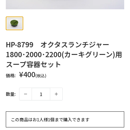
ッ
プ
HP-8799 オクタスランチジャー
1800･2000･2200(カーキグリーン)用
スープ容器セット
販
¥400
価格:
(税込)
売
価
格
数量:
この商品はお1人様1個まで購入できます