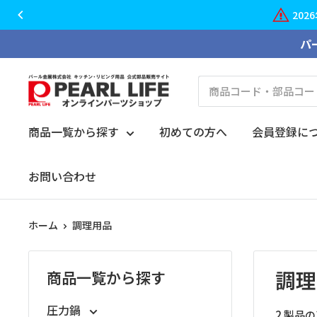
20
コ
パ
ン
テ
PEARL
ン
LIFE
ツ
オ
商品一覧から探す
初めての方へ
会員登録に
に
ン
ス
ラ
お問い合わせ
キ
イ
ッ
ン
プ
ホーム
調理用品
パ
す
ー
る
ツ
調理
商品一覧から探す
シ
ョ
圧力鍋
2 製品の