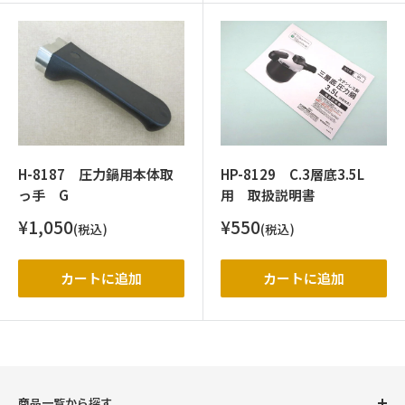
H-8187 圧力鍋用本体取
HP-8129 C.3層底3.5L
っ手 G
用 取扱説明書
販
販
¥1,050
¥550
(税込)
(税込)
売
売
価
価
格
格
カートに追加
カートに追加
商品一覧から探す