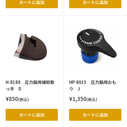
格
格
カートに追加
カートに追加
H-8188 圧力鍋用補助取
HP-8015 圧力鍋用おも
っ手 D
り J
販
販
¥850
¥1,350
(税込)
(税込)
売
売
価
価
格
格
カートに追加
カートに追加