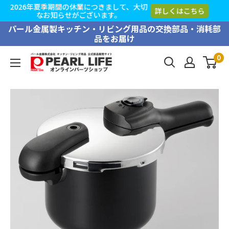
2026年夏季期間の休業につきまして、大切
しくはこちら
詳
なお知らせがございます。
コ
パール金属製キッチン・リビング用品の交換部品・消耗部
品をお届け
ン
テ
0
PEARL
ン
LIFE
ツ
オ
に
ン
ス
ラ
キ
イ
ッ
ン
プ
パ
す
ー
る
ツ
シ
ョ