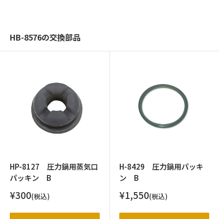
HB-8576の交換部品
HP-8127 圧力鍋用蒸気口
H-8429 圧力鍋用パッキ
パッキン B
ン B
販
販
¥300
¥1,550
(税込)
(税込)
売
売
価
価