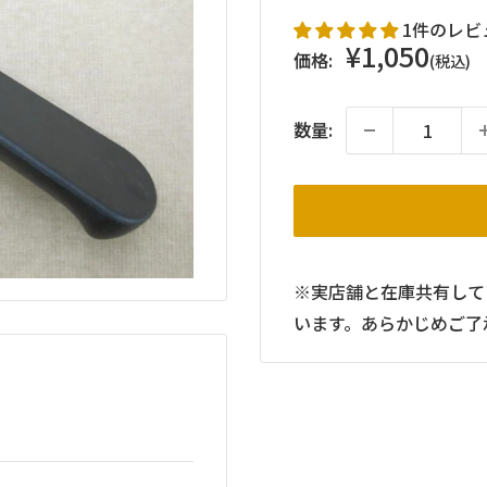
1件のレビ
販
¥1,050
価格:
(税込)
売
価
数量:
格
※実店舗と在庫共有して
います。あらかじめご了