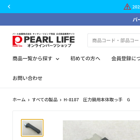
20
コ
パ
ン
テ
PEARL
ン
LIFE
ツ
オ
商品一覧から探す
初めての方へ
会員登録に
に
ン
ス
ラ
お問い合わせ
キ
イ
ッ
ン
プ
ホーム
すべての製品
H-8187 圧力鍋用本体取っ手 G
パ
す
ー
る
ツ
シ
ョ