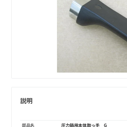
ッ
プ
説明
部品名
圧力鍋用本体取っ手 G