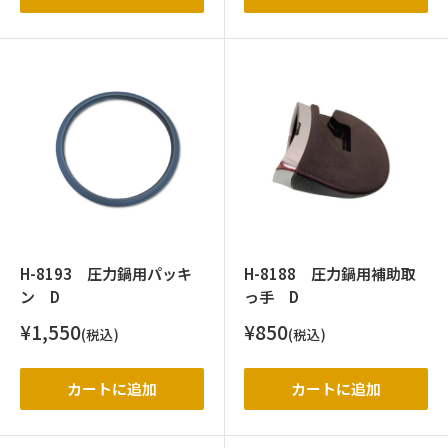
H-8193 圧力鍋用パッキ
H-8188 圧力鍋用補助取
ン D
っ手 D
販
販
¥1,550
¥850
(税込)
(税込)
売
売
価
価
格
格
カートに追加
カートに追加