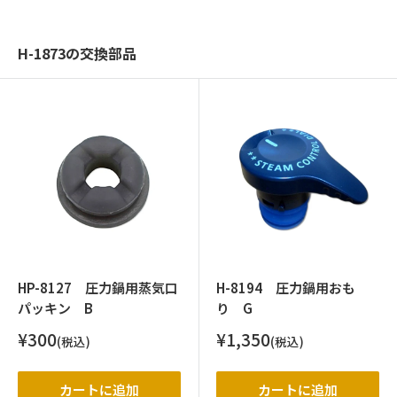
H-1873の交換部品
HP-8127 圧力鍋用蒸気口
H-8194 圧力鍋用おも
パッキン B
り G
販
販
¥300
¥1,350
(税込)
(税込)
売
売
価
価
格
格
カートに追加
カートに追加