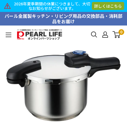
2026年夏季期間の休業につきまして、大切
詳しくはこちら
なお知らせがございます。
コ
パール金属製キッチン・リビング用品の交換部品・消耗部
品をお届け
ン
テ
0
PEARL
ン
LIFE
ツ
オ
に
ン
ス
ラ
キ
イ
ッ
ン
プ
パ
す
ー
る
ツ
シ
ョ