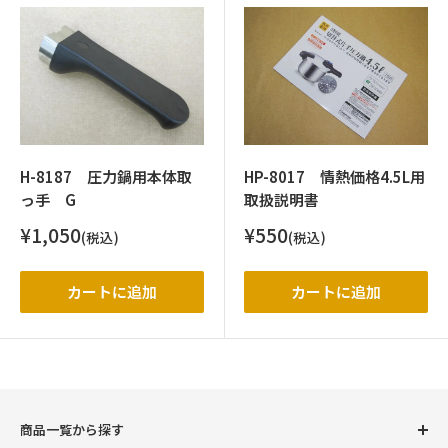
H-8187 圧力鍋用本体取
HP-8017 情熱価格4.5L用
っ手 G
取扱説明書
販
販
¥1,050
¥550
(税込)
(税込)
売
売
価
価
格
格
カートに追加
カートに追加
商品一覧から探す