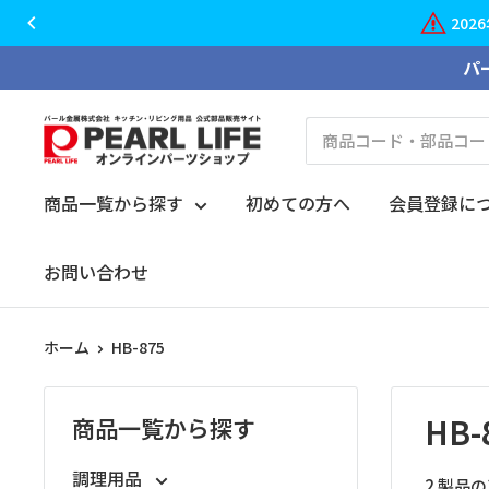
コ
パ
ン
テ
PEARL
ン
LIFE
ツ
オ
商品一覧から探す
初めての方へ
会員登録に
に
ン
ス
ラ
お問い合わせ
キ
イ
ッ
ン
プ
ホーム
HB-875
パ
す
ー
る
ツ
HB-
商品一覧から探す
シ
ョ
調理用品
2 製品の