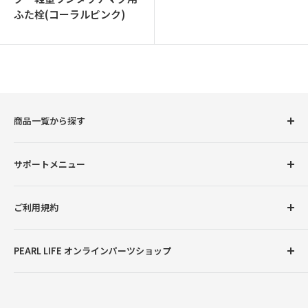
ふた栓(コーラルピンク)
商品一覧から探す
圧力鍋
サポートメニュー
調理用品
卓上用品
初めての方へ
ご利用規約
ボトル（水筒）
会員登録について
ランチグッズ
お支払い方法について
返品交換について
PEARL LIFE オンラインパーツショップ
配送・送料について
プライバシーポリシー
ご注文・商品に関するご質問
特定商取引法に基づく表記
●営業時間：月曜～金曜9:00～12:00、13:00～17:00
※土曜・日曜・祝日・弊社臨時休業日を除く
お問い合わせ