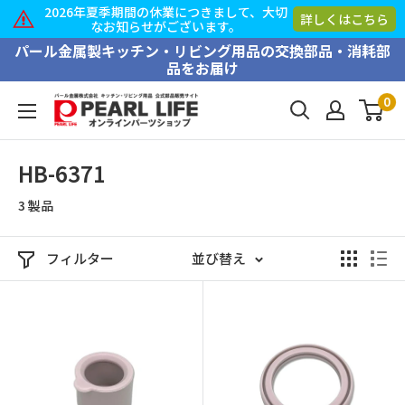
2026年夏季期間の休業につきまして、大切
詳しくはこちら
なお知らせがございます。
コ
パール金属製キッチン・リビング用品の交換部品・消耗部
品をお届け
ン
テ
0
PEARL
ン
LIFE
ツ
オ
HB-6371
に
ン
ス
3 製品
ラ
キ
イ
ッ
ン
フィルター
並び替え
プ
パ
す
ー
る
ツ
シ
ョ