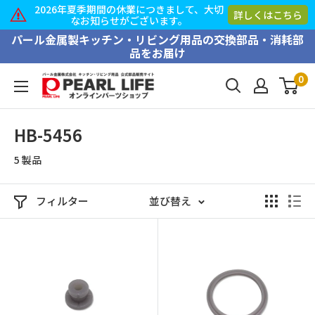
2026年夏季期間の休業につきまして、大切
2
詳しくはこちら
なお知らせがございます。
コ
パール金属製キッチン・リビング用品の交換部品・消耗部
品をお届け
ン
テ
0
PEARL
ン
LIFE
ツ
オ
HB-5456
に
ン
ス
5 製品
ラ
キ
イ
ッ
ン
フィルター
並び替え
プ
パ
す
ー
る
ツ
シ
ョ