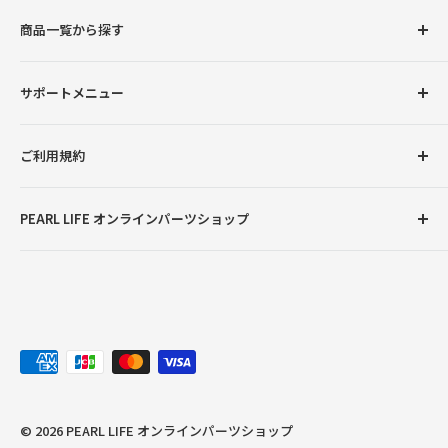
商品一覧から探す
圧力鍋
サポートメニュー
調理用品
卓上用品
初めての方へ
ご利用規約
ボトル（水筒）
会員登録について
ランチグッズ
お支払い方法について
返品交換について
PEARL LIFE オンラインパーツショップ
配送・送料について
プライバシーポリシー
ご注文・商品に関するご質問
特定商取引法に基づく表記
●営業時間：月曜～金曜9:00～12:00、13:00～17:00
※土曜・日曜・祝日・弊社臨時休業日を除く
お問い合わせ
※ご注文やお問い合わせは随時受け付けておりますが、
対応やご返答につきましては、営業時間のみとさせてい
ただきます。
© 2026 PEARL LIFE オンラインパーツショップ