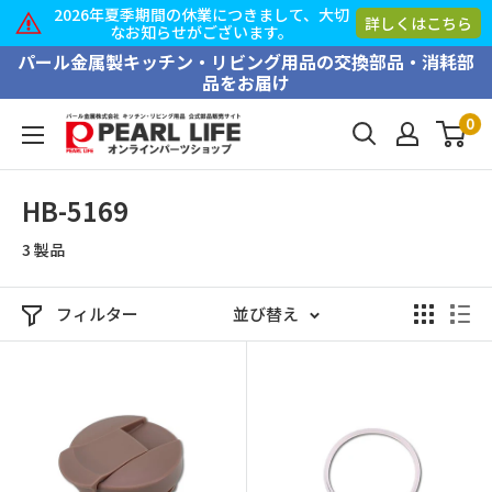
2026年夏季期間の休業につきまして、大切
詳しくはこちら
なお知らせがございます。
コ
パール金属製キッチン・リビング用品の交換部品・消耗部
品をお届け
ン
テ
0
PEARL
ン
LIFE
ツ
オ
HB-5169
に
ン
ス
3 製品
ラ
キ
イ
ッ
ン
フィルター
並び替え
プ
パ
す
ー
る
ツ
シ
ョ