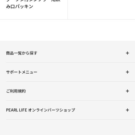
み口パッキン
商品一覧から探す
圧力鍋
サポートメニュー
調理用品
卓上用品
初めての方へ
ご利用規約
ボトル（水筒）
会員登録について
ランチグッズ
お支払い方法について
返品交換について
PEARL LIFE オンラインパーツショップ
配送・送料について
プライバシーポリシー
ご注文・商品に関するご質問
特定商取引法に基づく表記
●営業時間：月曜～金曜9:00～12:00、13:00～17:00
※土曜・日曜・祝日・弊社臨時休業日を除く
お問い合わせ