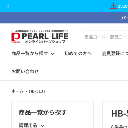
2026年夏季期間の休業につきまして、大切
コ
パ
ン
テ
PEARL
ン
LIFE
ツ
オ
商品一覧から探す
初めての方へ
会員登録に
に
ン
ス
ラ
お問い合わせ
キ
イ
ッ
ン
プ
ホーム
HB-5137
パ
す
ー
る
ツ
HB-
商品一覧から探す
シ
ョ
調理用品
6 製品の