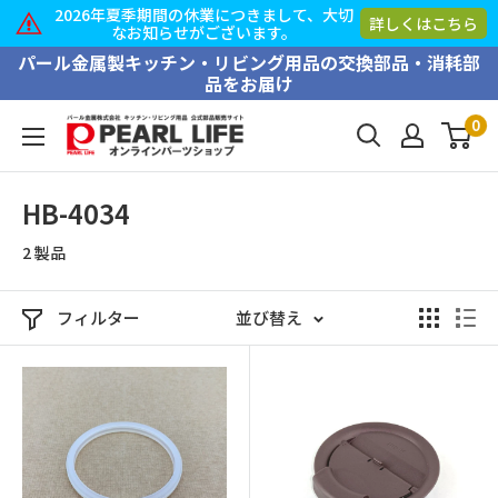
2026年夏季期間の休業につきまして、大切
詳しくはこちら
なお知らせがございます。
コ
パール金属製キッチン・リビング用品の交換部品・消耗部
品をお届け
ン
テ
0
PEARL
ン
LIFE
ツ
オ
HB-4034
に
ン
ス
2 製品
ラ
キ
イ
ッ
ン
フィルター
並び替え
プ
パ
す
ー
る
ツ
シ
ョ