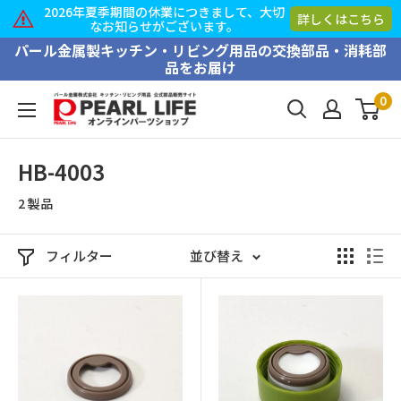
2026年夏季期間の休業につきまして、大切
詳しくはこちら
なお知らせがございます。
コ
パール金属製キッチン・リビング用品の交換部品・消耗部
品をお届け
ン
テ
0
PEARL
ン
LIFE
ツ
オ
HB-4003
に
ン
ス
2 製品
ラ
キ
イ
ッ
ン
フィルター
並び替え
プ
パ
す
ー
る
ツ
シ
ョ