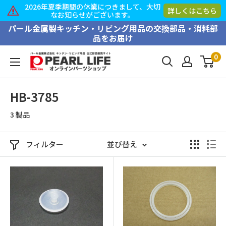
季期間の休業につきまして、大切
2026年夏季
詳しくはこちら
知らせがございます。
なお知
コ
パール金属製キッチン・リビング用品の交換部品・消耗部
品をお届け
ン
テ
0
PEARL
ン
LIFE
ツ
オ
HB-3785
に
ン
ス
3 製品
ラ
キ
イ
ッ
ン
フィルター
並び替え
プ
パ
す
ー
る
ツ
シ
ョ