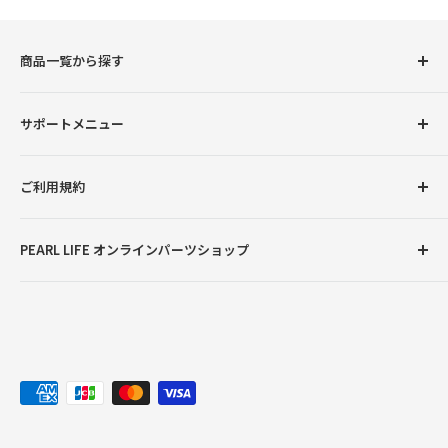
商品一覧から探す
圧力鍋
サポートメニュー
調理用品
卓上用品
初めての方へ
ご利用規約
ボトル（水筒）
会員登録について
ランチグッズ
お支払い方法について
返品交換について
PEARL LIFE オンラインパーツショップ
配送・送料について
プライバシーポリシー
ご注文・商品に関するご質問
特定商取引法に基づく表記
●営業時間：月曜～金曜9:00～12:00、13:00～17:00
※土曜・日曜・祝日・弊社臨時休業日を除く
お問い合わせ
※ご注文やお問い合わせは随時受け付けておりますが、
対応やご返答につきましては、営業時間のみとさせてい
ただきます。