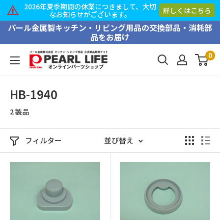
2026年夏季期間の休業につきまして、大切
詳しくはこちら
なお知らせがございます。
コ
パール金属製キッチン・リビング用品の交換部品・消耗部
品をお届け
ン
テ
0
PEARL
ン
LIFE
ツ
オ
HB-1940
に
ン
ス
2 製品
ラ
キ
イ
ッ
ン
フィルター
並び替え
プ
パ
す
ー
る
ツ
シ
ョ