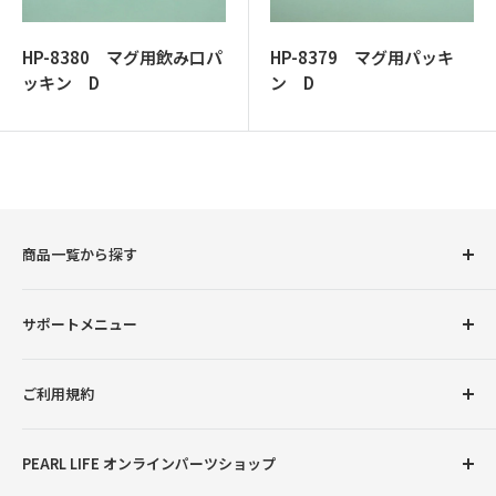
ッ
プ
HP-8380 マグ用飲み口パ
HP-8379 マグ用パッキ
ッキン D
ン D
商品一覧から探す
圧力鍋
サポートメニュー
調理用品
卓上用品
初めての方へ
ご利用規約
ボトル（水筒）
会員登録について
ランチグッズ
お支払い方法について
返品交換について
PEARL LIFE オンラインパーツショップ
配送・送料について
プライバシーポリシー