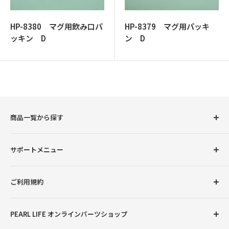
ッ
プ
HP-8380 マグ用飲み口パ
HP-8379 マグ用パッキ
ッキン D
ン D
商品一覧から探す
圧力鍋
サポートメニュー
調理用品
卓上用品
初めての方へ
ご利用規約
ボトル（水筒）
会員登録について
ランチグッズ
お支払い方法について
返品交換について
PEARL LIFE オンラインパーツショップ
配送・送料について
プライバシーポリシー