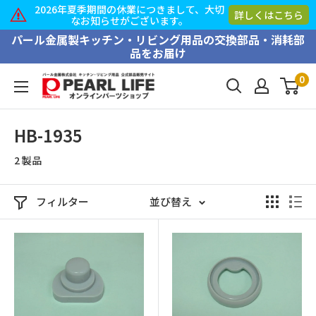
2026年夏季期間の休業につきまして、大切
詳しくはこちら
なお知らせがございます。
コ
パール金属製キッチン・リビング用品の交換部品・消耗部
品をお届け
ン
テ
0
PEARL
ン
LIFE
ツ
オ
HB-1935
に
ン
ス
2 製品
ラ
キ
イ
ッ
ン
フィルター
並び替え
プ
パ
す
ー
る
ツ
シ
ョ