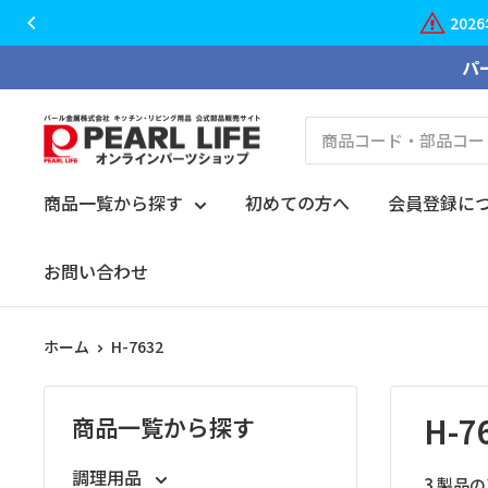
2026年夏季期間の休業につきまして、大切なお知らせが
コ
パ
ン
テ
PEARL
ン
LIFE
ツ
オ
商品一覧から探す
初めての方へ
会員登録に
に
ン
ス
ラ
お問い合わせ
キ
イ
ッ
ン
プ
ホーム
H-7632
パ
す
ー
る
ツ
H-7
商品一覧から探す
シ
ョ
調理用品
3 製品の