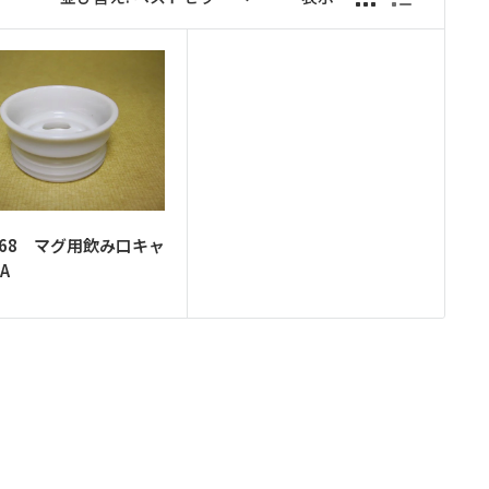
8368 マグ用飲み口キャ
A