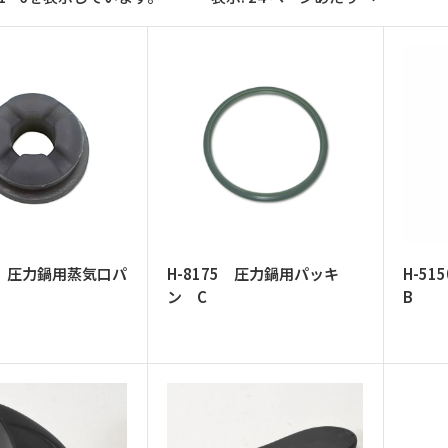
27 圧力鍋用蒸気口パ
H-8175 圧力鍋用パッキ
H-5
B
ン C
B