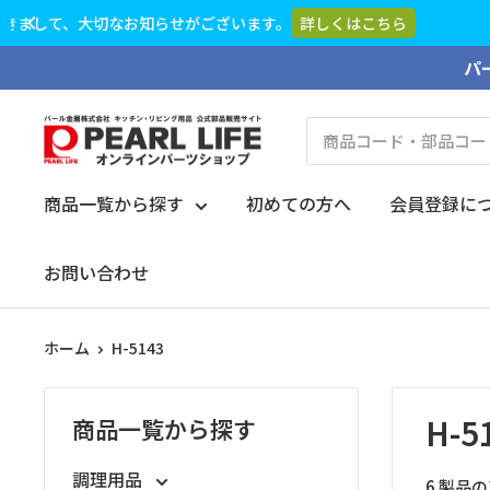
コ
パ
ン
テ
PEARL
ン
LIFE
ツ
オ
商品一覧から探す
初めての方へ
会員登録に
に
ン
ス
ラ
お問い合わせ
キ
イ
ッ
ン
プ
ホーム
H-5143
パ
す
ー
る
ツ
H-5
商品一覧から探す
シ
ョ
調理用品
6 製品の