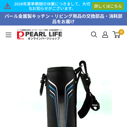
2026年夏季期間の休業につきまして、大切
詳しくはこちら
なお知らせがございます。
コ
パール金属製キッチン・リビング用品の交換部品・消耗部
品をお届け
ン
テ
0
PEARL
ン
LIFE
ツ
オ
に
ン
ス
ラ
キ
イ
ッ
ン
プ
パ
す
ー
る
ツ
シ
ョ