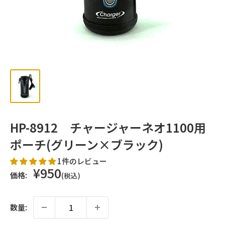
ッ
プ
HP-8912 チャージャーネオ1100用
ポーチ(グリーン×ブラック)
1件のレビュー
販
¥950
価格:
(税込)
売
価
格
数量: