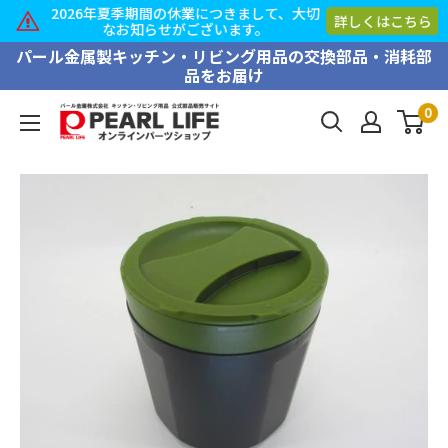
2026年夏季期間の休業につきまして、大切
詳しくはこちら
なお知らせがございます。
コ
パール金属製キッチン・リビング用品の交換部品・消耗部
品をお届け
ン
テ
0
PEARL
ン
LIFE
ツ
オ
に
ン
ス
ラ
キ
イ
ッ
ン
プ
パ
す
ー
る
ツ
シ
ョ