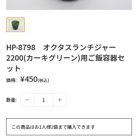
ッ
プ
HP-8798 オクタスランチジャー
2200(カーキグリーン)用ご飯容器セ
ット
販
¥450
価格:
(税込)
売
価
格
数量:
この商品はお1人様1個まで購入できます