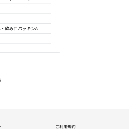
A・飲み口パッキンA
う
ー
ご利用規約