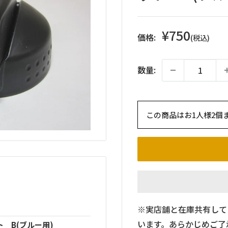
販
¥750
価格:
(税込)
売
価
数量:
格
この商品はお1人様2個
※実店舗と在庫共有して
います。あらかじめご了
 B(ブルー用)