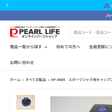
20
コ
パ
ン
テ
PEARL
ン
LIFE
ツ
オ
商品一覧から探す
初めての方へ
会員登録に
に
ン
ス
ラ
お問い合わせ
キ
イ
ッ
ン
プ
ホーム
すべての製品
HP-8669 スポーツジャグ用キャップ
パ
す
ー
る
ツ
シ
ョ