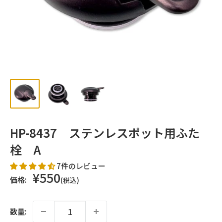
ッ
プ
HP-8437 ステンレスポット用ふた
栓 A
7件のレビュー
販
¥550
価格:
(税込)
売
価
格
数量: