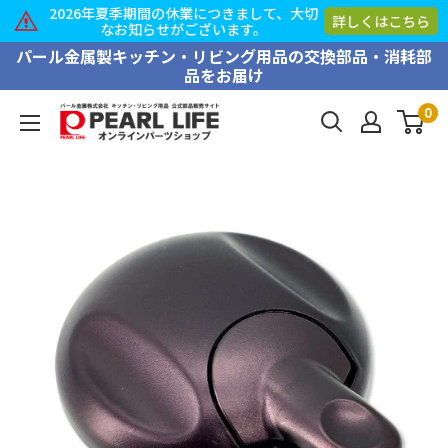
2026年夏季期間の休業につきまして、大切
詳しくはこちら
なお知らせがございます。
コ
パール金属製キッチン・リビング用品の交換部品・消耗部
品をお届け
ン
テ
0
PEARL
ン
LIFE
ツ
オ
に
ン
ス
ラ
キ
イ
ッ
ン
プ
パ
す
ー
る
ツ
シ
ョ