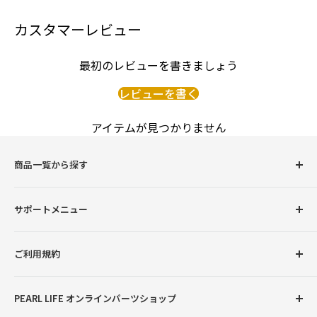
カスタマーレビュー
最初のレビューを書きましょう
レビューを書く
アイテムが見つかりません
商品一覧から探す
圧力鍋
サポートメニュー
調理用品
卓上用品
初めての方へ
ご利用規約
ボトル（水筒）
会員登録について
ランチグッズ
お支払い方法について
返品交換について
PEARL LIFE オンラインパーツショップ
配送・送料について
プライバシーポリシー