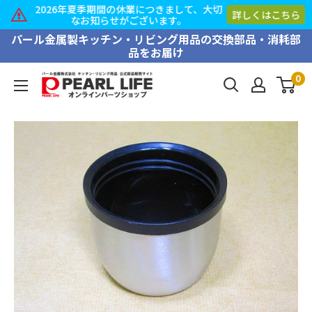
2026年夏季期間の休業につきまして、大切
詳しくはこちら
なお知らせがございます。
コ
パール金属製キッチン・リビング用品の交換部品・消耗部
品をお届け
ン
テ
0
PEARL
ン
LIFE
ツ
オ
に
ン
ス
ラ
キ
イ
ッ
ン
プ
パ
す
ー
る
ツ
シ
ョ