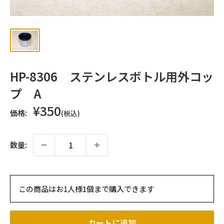
ッ
プ
HP-8306 ステンレスボトル用外コッ
プ A
販
¥350
価格:
(税込)
売
価
格
数量:
この商品はお1人様1個まで購入できます
カートに追加