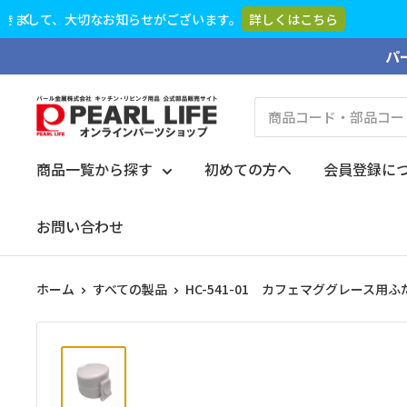
コ
パ
ン
テ
PEARL
ン
LIFE
ツ
オ
商品一覧から探す
初めての方へ
会員登録に
に
ン
ス
ラ
お問い合わせ
キ
イ
ッ
ン
プ
ホーム
すべての製品
HC-541-01 カフェマググレース用ふ
パ
す
ー
る
ツ
シ
ョ