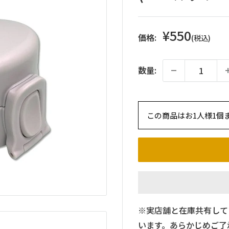
販
¥550
価格:
(税込)
売
価
数量:
格
この商品はお1人様1個
※実店舗と在庫共有して
います。あらかじめご了