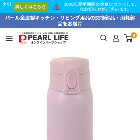
2026年夏季期間の休業につきまして、大切
ちら
詳しくはこち
なお知らせがございます。
コ
パール金属製キッチン・リビング用品の交換部品・消耗部
品をお届け
ン
テ
0
PEARL
ン
LIFE
ツ
オ
に
ン
ス
ラ
キ
イ
ッ
ン
プ
パ
す
ー
る
ツ
シ
ョ