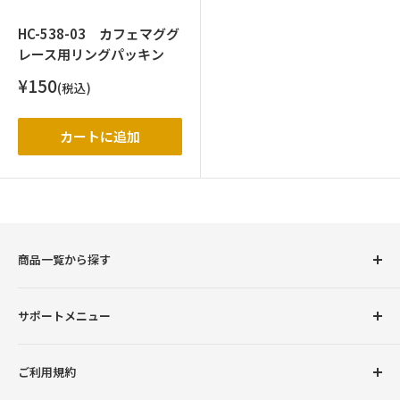
HC-538-03 カフェマググ
レース用リングパッキン
販
¥150
(税込)
売
価
格
カートに追加
商品一覧から探す
圧力鍋
サポートメニュー
調理用品
卓上用品
初めての方へ
ご利用規約
ボトル（水筒）
会員登録について