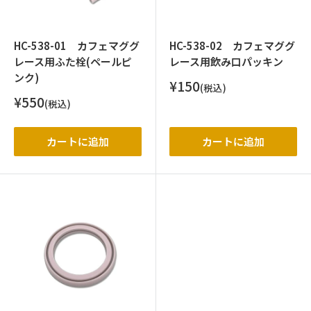
HC-538-01 カフェマググ
HC-538-02 カフェマググ
レース用ふた栓(ペールピ
レース用飲み口パッキン
ンク)
販
¥150
(税込)
売
販
¥550
(税込)
価
売
格
価
格
カートに追加
カートに追加