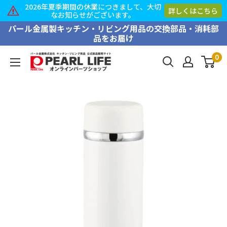
2026年夏季期間の休業につきまして、大切
詳しくはこちら
なお知らせがございます。
コ
パール金属製キッチン・リビング用品の交換部品・消耗部
品をお届け
ン
テ
0
PEARL
ン
LIFE
ツ
オ
に
ン
ス
ラ
キ
イ
ッ
ン
プ
パ
す
ー
る
ツ
シ
ョ