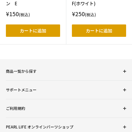
ン E
F(ホワイト)
販
販
¥150
¥250
(税込)
(税込)
売
売
価
価
格
格
カートに追加
カートに追加
商品一覧から探す
圧力鍋
サポートメニュー
調理用品
卓上用品
初めての方へ
ご利用規約
ボトル（水筒）
会員登録について
ランチグッズ
お支払い方法について
返品交換について
PEARL LIFE オンラインパーツショップ
配送・送料について
プライバシーポリシー