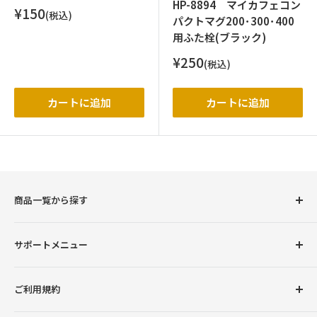
HP-8894 マイカフェコン
販
¥150
(税込)
パクトマグ200･300･400
売
価
用ふた栓(ブラック)
格
販
¥250
(税込)
売
価
格
カートに追加
カートに追加
商品一覧から探す
圧力鍋
サポートメニュー
調理用品
卓上用品
初めての方へ
ご利用規約
ボトル（水筒）
会員登録について
ランチグッズ
お支払い方法について
返品交換について