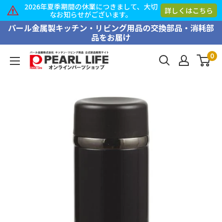
2026年夏季期間の休業につきまして、大切
詳しくはこちら
なお知らせがございます。
コ
パール金属製キッチン・リビング用品の交換部品・消耗部
品をお届け
ン
テ
0
PEARL
ン
LIFE
ツ
オ
に
ン
ス
ラ
キ
イ
ッ
ン
プ
パ
す
ー
る
ツ
シ
ョ