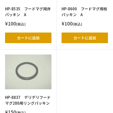
HP-8535 フードマグ用弁
HP-8600 フードマグ用栓
パッキン A
パッキン A
販
販
¥100
¥100
(税込)
(税込)
売
売
価
価
格
格
カートに追加
カートに追加
HP-8837 デリデリフード
マグ280用リングパッキン
販
¥150
(税込)