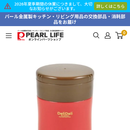
業につきまして、大切
2026年夏季期間の休
詳しくはこちら
ございます。
なお知らせがご
コ
パール金属製キッチン・リビング用品の交換部品・消耗部
品をお届け
ン
テ
0
PEARL
ン
LIFE
ツ
オ
に
ン
ス
ラ
キ
イ
ッ
ン
プ
パ
す
ー
る
ツ
シ
ョ