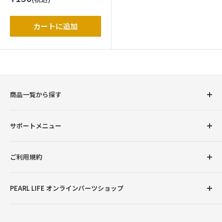
売
価
格
カートに追加
商品一覧から探す
圧力鍋
サポートメニュー
調理用品
卓上用品
初めての方へ
ご利用規約
ボトル（水筒）
会員登録について
ランチグッズ
お支払い方法について
返品交換について
PEARL LIFE オンラインパーツショップ
配送・送料について
プライバシーポリシー
ご注文・商品に関するご質問
特定商取引法に基づく表記
●営業時間：月曜～金曜9:00～12:00、13:00～17:00
※土曜・日曜・祝日・弊社臨時休業日を除く
お問い合わせ