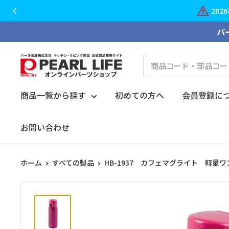
コ
パ
ン
テ
PEARL
ン
LIFE
ツ
オ
商品一覧から探す
初めての方へ
会員登録に
に
ン
ス
ラ
お問い合わせ
キ
イ
ッ
ン
プ
ホーム
すべての製品
HB-1937 カフェマグライト 軽量ワ
パ
す
ー
る
ツ
シ
ョ