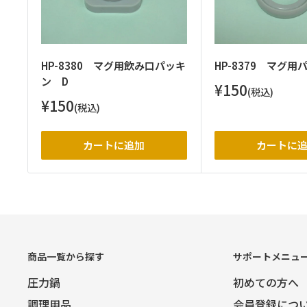
HP-8380 マグ用飲み口パッキ
HP-8379 マグ用
ン D
販
¥150
(税込)
売
販
¥150
(税込)
価
売
格
価
格
カートに追加
カートに
商品一覧から探す
サポートメニュ
圧力鍋
初めての方へ
調理用品
会員登録につ