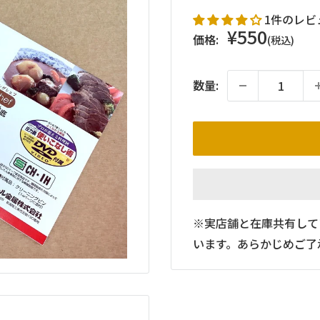
1件のレビ
販
¥550
価格:
(税込)
売
価
数量:
格
※実店舗と在庫共有して
います。あらかじめご了