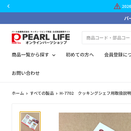
20
コ
パ
ン
テ
PEARL
ン
LIFE
ツ
オ
商品一覧から探す
初めての方へ
会員登録に
に
ン
ス
ラ
お問い合わせ
キ
イ
ッ
ン
プ
ホーム
すべての製品
H-7702 クッキングシェフ用取扱説
パ
す
ー
る
ツ
シ
ョ