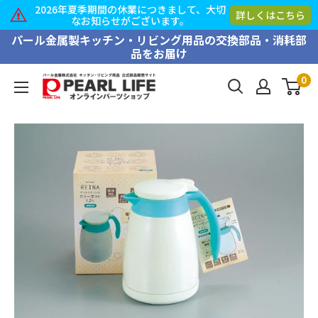
2026年夏季期間の休業につきまして、大切
詳しくはこちら
なお知らせがございます。
コ
パール金属製キッチン・リビング用品の交換部品・消耗部
品をお届け
ン
テ
0
PEARL
ン
LIFE
ツ
オ
に
ン
ス
ラ
キ
イ
ッ
ン
プ
パ
す
ー
る
ツ
シ
ョ