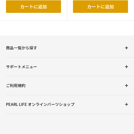
価
格
カートに追加
カートに追加
商品一覧から探す
圧力鍋
サポートメニュー
調理用品
卓上用品
初めての方へ
ご利用規約
ボトル（水筒）
会員登録について
ランチグッズ
お支払い方法について
返品交換について
PEARL LIFE オンラインパーツショップ
配送・送料について
プライバシーポリシー
ご注文・商品に関するご質問
特定商取引法に基づく表記
●営業時間：月曜～金曜9:00～12:00、13:00～17:00
※土曜・日曜・祝日・弊社臨時休業日を除く
お問い合わせ
※ご注文やお問い合わせは随時受け付けておりますが、